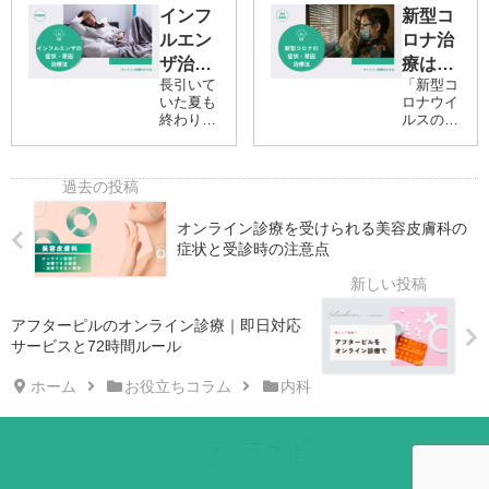
インフ
新型コ
ルエン
ロナ治
ザ治療
療はオ
長引いて
「新型コ
はオン
ンライ
いた夏も
ロナウイ
ライン
ン診療
終わり、
ルスの感
診療が
がおす
インフル
染が心配
エンザが
だけど、
おすす
すめ！
流行する
病院に行
め！症
症状・
季節が近
くのは避
状・原
づいてき
原因・
けた
ました。
い…」そ
オンライン診療を受けられる美容皮膚科の
因・治
治療法
インフル
んな不安
症状と受診時の注意点
療法
エンザは
を抱えて
特に発症
いません
初期に適
か？実
切な対応
は、オン
アフターピルのオンライン診療｜即日対応
をするこ
ライン診
サービスと72時間ルール
とで、症
療を利用
状の悪化
すれば、
や周囲へ
自宅にい
ホーム
お役立ちコラム
内科
の感染リ
ながら新
スクを抑
型コロナ
えること
の診察や
が重要で
治療が受
す。 発
けられる
症してし
んです。