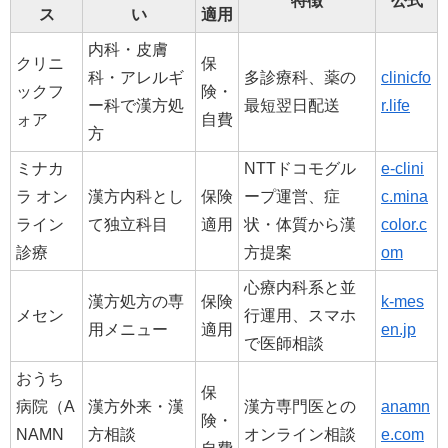
特徴
公式
ス
い
適用
内科・皮膚
クリニ
保
科・アレルギ
多診療科、薬の
clinicfo
ックフ
険・
ー科で漢方処
最短翌日配送
r.life
ォア
自費
方
ミナカ
NTTドコモグル
e-clini
ラ オン
漢方内科とし
保険
ープ運営、症
c.mina
ライン
て独立科目
適用
状・体質から漢
color.c
診療
方提案
om
心療内科系と並
漢方処方の専
保険
k-mes
メセン
行運用、スマホ
用メニュー
適用
en.jp
で医師相談
おうち
保
病院（A
漢方外来・漢
漢方専門医との
anamn
険・
NAMN
方相談
オンライン相談
e.com