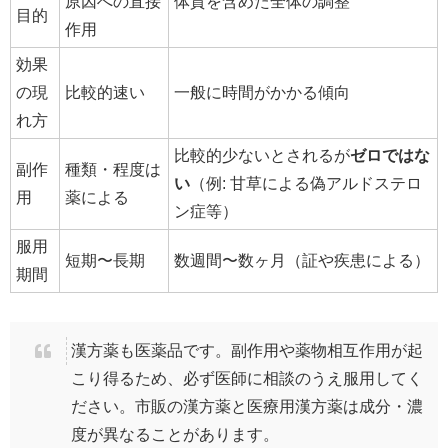
原因への直接
体質を含めた全体の調整
目的
作用
効果
の現
比較的速い
一般に時間がかかる傾向
れ方
比較的少ないとされるが
ゼロではな
副作
種類・程度は
い
（例: 甘草による偽アルドステロ
用
薬による
ン症等）
服用
短期〜長期
数週間〜数ヶ月（証や疾患による）
期間
漢方薬も医薬品です。副作用や薬物相互作用が起
こり得るため、必ず医師に相談のうえ服用してく
ださい。市販の漢方薬と医療用漢方薬は成分・濃
度が異なることがあります。