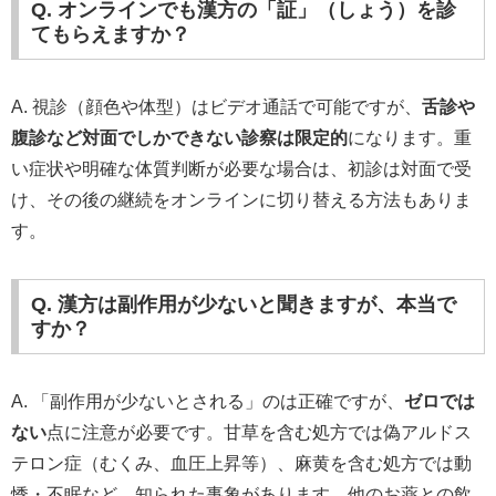
Q. オンラインでも漢方の「証」（しょう）を診
てもらえますか？
A. 視診（顔色や体型）はビデオ通話で可能ですが、
舌診や
腹診など対面でしかできない診察は限定的
になります。重
い症状や明確な体質判断が必要な場合は、初診は対面で受
け、その後の継続をオンラインに切り替える方法もありま
す。
Q. 漢方は副作用が少ないと聞きますが、本当で
すか？
A. 「副作用が少ないとされる」のは正確ですが、
ゼロでは
ない
点に注意が必要です。甘草を含む処方では偽アルドス
テロン症（むくみ、血圧上昇等）、麻黄を含む処方では動
悸・不眠など、知られた事象があります。他のお薬との飲