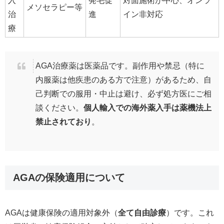
入
発毛促
対面施術が中心、オンラ
メソセラピー等
治
進
イン非対応
療
AGA治療薬は医薬品です。副作用や禁忌（特に
内服薬は他疾患のある方で注意）があるため、自
己判断での服用・中止は避け、必ず処方医にご相
談ください。
個人輸入での海外薬入手は薬機法上
禁止されており
。
AGAの保険適用について
AGAは健康保険の適用対象外（
全て自由診療
）です。これ