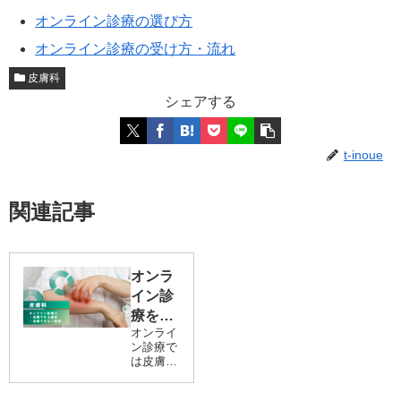
オンライン診療の選び方
オンライン診療の受け方・流れ
皮膚科
シェアする
t-inoue
関連記事
オンラ
イン診
療を受
オンライ
けられ
ン診療で
る皮膚
は皮膚科
科の症
のさまざ
まな治療
状と受