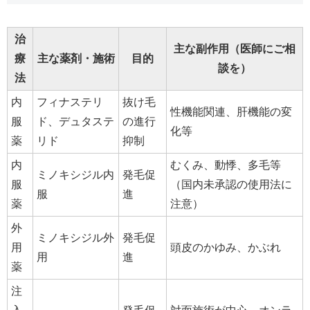
治
主な副作用（医師にご相
療
主な薬剤・施術
目的
談を）
法
内
フィナステリ
抜け毛
性機能関連、肝機能の変
服
ド、デュタステ
の進行
化等
薬
リド
抑制
内
むくみ、動悸、多毛等
ミノキシジル内
発毛促
服
（国内未承認の使用法に
服
進
薬
注意）
外
ミノキシジル外
発毛促
用
頭皮のかゆみ、かぶれ
用
進
薬
注