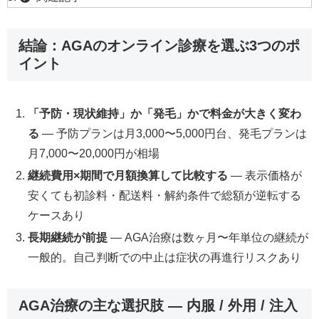
結論：AGAのオンライン診療を選ぶ3つのポ
イント
「予防・現状維持」か「発毛」かで料金が大きく変わ
る
— 予防プランは月3,000〜5,000円台、発毛プランは
月7,000〜20,000円が相場
継続費用×期間で月額換算して比較する
— 表示価格が
安くても初診料・配送料・解約条件で総額が逆転する
ケースあり
長期継続が前提
— AGA治療は数ヶ月〜年単位の継続が
一般的。自己判断での中止は症状の再進行リスクあり
AGA治療の主な選択肢 — 内服 / 外用 / 注入