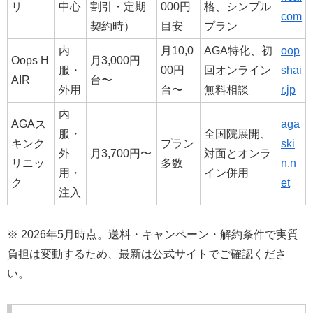
リ
中心
割引・定期
000円
格、シンプル
com
契約時）
目安
プラン
内
月10,0
AGA特化、初
oop
Oops H
月3,000円
服・
00円
回オンライン
shai
AIR
台〜
外用
台〜
無料相談
r.jp
内
AGAス
aga
服・
全国院展開、
キンク
プラン
ski
外
月3,700円〜
対面とオンラ
リニッ
多数
n.n
用・
イン併用
ク
et
注入
※ 2026年5月時点。送料・キャンペーン・解約条件で実質
負担は変動するため、最新は公式サイトでご確認くださ
い。