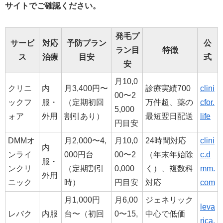
サイトでご確認ください。
発毛プ
サービ
対応
予防プラン
公
ラン目
特徴
ス
治療
目安
式
安
月10,0
クリニ
内
月3,400円〜
診療実績700
clini
00〜2
ックフ
服・
（定期初回
万件超、薬の
cfor.
5,000
ォア
外用
割引あり）
最短翌日配送
life
円目安
DMMオ
月2,000〜4,
月10,0
24時間対応
clini
内
ンライ
000円台
00〜2
（年末年始除
c.d
服・
ンクリ
（定期割引
0,000
く）、複数科
mm.
外用
ニック
時）
円目安
対応
com
月1,000円
月6,00
ジェネリック
leva
レバク
内服
台〜（初回
0〜15,
中心で低価
rica.