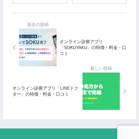
リ
療ア
料金
「LINE
プリ
｜オ
ドクタ
「フ
ンラ
ー」の
ァス
イン
特徴・
トド
診療
料金・
クタ
サー
オンライン診療アプリ
口コミ
ー」
ビス
「SOKUYAKU」の特徴・料金・口
の特
コミ
紹介
徴・
料
金・
口コ
ミ
オンライン診療アプリ「LINEドク
ター」の特徴・料金・口コミ