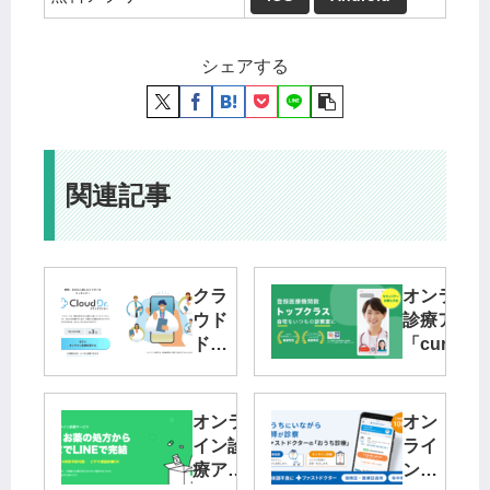
シェアする
関連記事
クラ
オンライン
ウド
診療アプリ
ドク
「curon
ター
ロン）」の
の特
特徴・料
徴・
金・口コミ
オンラ
オン
対応
イン診
ライ
診療
療アプ
ン診
科・